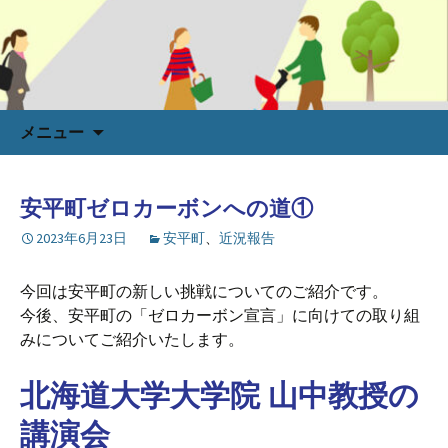
コ
メニュー
ン
テ
ン
安平町ゼロカーボンへの道①
ツ
2023年6月23日
安平町
、
近況報告
へ
ス
キ
今回は安平町の新しい挑戦についてのご紹介です。
ッ
今後、安平町の「ゼロカーボン宣言」に向けての取り組
プ
みについてご紹介いたします。
北海道大学大学院 山中教授の
講演会