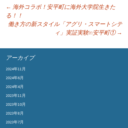
投
←
海外コラボ！安平町に海外大学院生きた
る！！
稿
働き方の新スタイル「アグリ・スマートシテ
ナ
ィ」実証実験in安平町①
→
ビ
ゲ
アーカイブ
ー
2024年11月
シ
2024年6月
2024年4月
ョ
2023年11月
ン
2023年10月
2023年8月
2023年7月