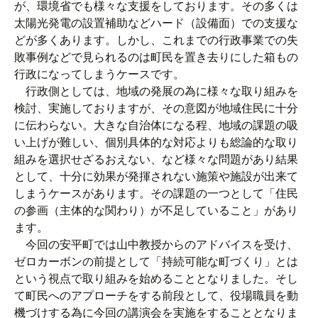
が、環境省でも様々な支援をしております。その多くは
太陽光発電の設置補助などハード（設備面）での支援な
どが多くあります。しかし、これまでの行政事業での失
敗事例などで見られるのは町民を置き去りにした箱もの
行政になってしまうケースです。
行政側としては、地域の発展の為に様々な取り組みを
検討、実施しておりますが、その意図が地域住民に十分
に伝わらない。大きな自治体になる程、地域の課題の吸
い上げが難しい、個別具体的な対応よりも総論的な取り
組みを選択せざるおえない、など様々な問題があり結果
として、十分に効果が発揮されない施策や施設が出来て
しまうケースがあります。その課題の一つとして「住民
の参画（主体的な関わり）が不足していること」があり
ます。
今回の安平町では山中教授からのアドバイスを受け、
ゼロカーボンの前提として「持続可能な町づくり」とは
という視点で取り組みを始めることとなりました。そし
て町民へのアプローチをする前段として、役場職員を動
機づけする為に今回の講演会を実施をすることとなりま